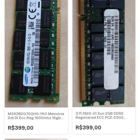
371-1920-01 Sun 2GB DDR2
M393B2G70QH0-YK0 Memória
Registered ECC PC2-5300
Ddr3l Ecc Reg 1600mhz 16gb
667Mhz 2Rx4 Memory
Samsung
R$399,00
R$399,00